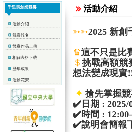
活動介紹
千里馬創業競賽
活動介紹
➳➳
2025 新
競賽報名
競賽作品上傳
♛
這不只是比
相關表格下載
＄
挑戰高額競
歷年成果
想法變成現實!
活動花絮
✦
搶先掌握競
✔
日期 : 2025/
✔️時間 : 12:00-
✔️
說明會簡報下