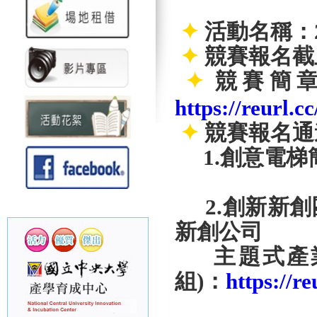
✦
活動名稱：
✦
競賽報名截止日
✦
競賽簡
https://reurl.
✦
競賽報名通
1.創意電梯
2.
創新新創
新創公司
主題式產業(
組)：
https://