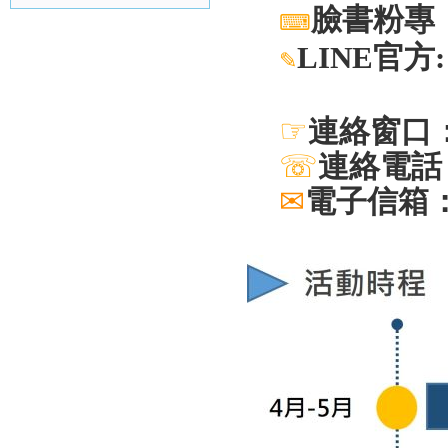
臉書粉專
⌨
LINE
官方
✎
☞
連絡窗口
☏
連絡電話：(0
✉
電子信箱：nc