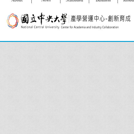
About
News
Stationed
Business
Resou