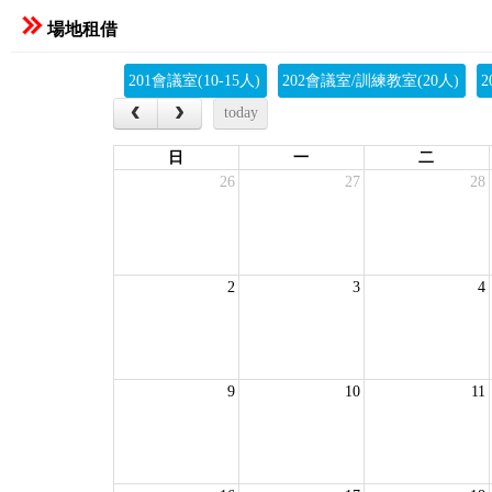
場地租借
201會議室(10-15人)
202會議室/訓練教室(20人)
2
‹
›
today
日
一
二
26
27
28
2
3
4
9
10
11