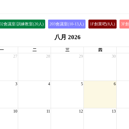
202會議室/訓練教室(20人)
203會議室(10-13人)
1F創業吧(8人)
3F
八月 2026
一
二
三
四
27
28
29
30
3
4
5
6
10
11
12
13