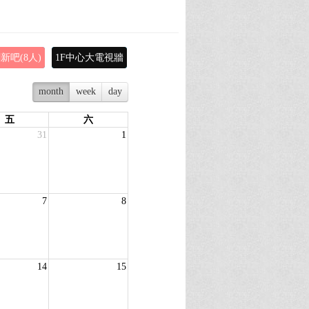
創新吧(8人)
1F中心大電視牆
month
week
day
五
六
31
1
7
8
14
15