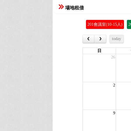
場地租借
201會議室(10-15人)
‹
›
today
日
26
2
9