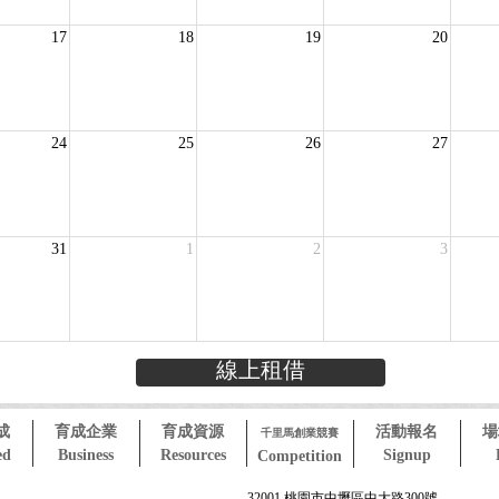
17
18
19
20
24
25
26
27
31
1
2
3
線上租借
成
育成企業
育成資源
活動報名
場
千里馬創業競賽
ed
Business
Resources
Signup
Competition
32001 桃園市中壢區中大路300號