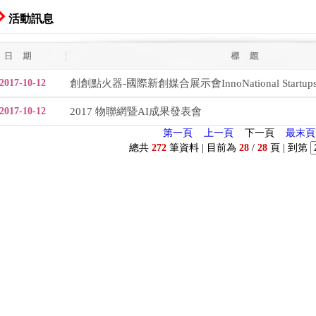
活動訊息
2017-10-12
創創點火器-國際新創媒合展示會InnoNational Startups
2017-10-12
2017 物聯網暨AI成果發表會
第一頁
上一頁
下一頁
最末頁
總共
272
筆資料 | 目前為
28
/
28
頁 | 到第