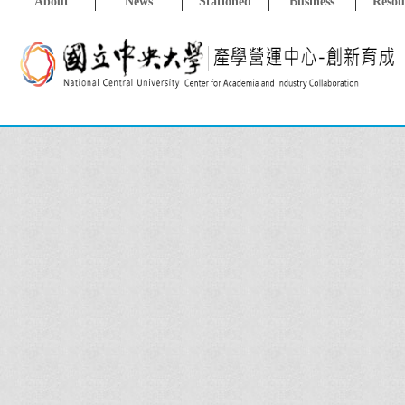
About
News
Stationed
Business
Resou