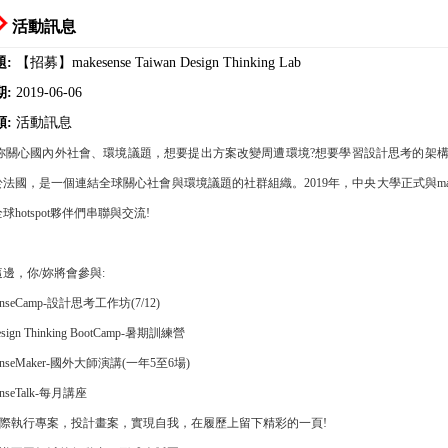
活動訊息
題:
【招募】makesense Taiwan Design Thinking Lab
期:
2019-06-06
類:
活動訊息
妳關心國內外社會、環境議題，想要提出方案改變周遭環境?想要學習設計思考的架構? 想要
法國，是一個連結全球關心社會與環境議題的社群組織。2019年，中央大學正式與makesense Ta
球hotspot夥伴們串聯與交流!
邊，你/妳將會參與:
enseCamp-設計思考工作坊(7/12)
sign Thinking BootCamp-暑期訓練營
enseMaker-國外大師演講(一年5至6場)
enseTalk-每月講座
實際執行專案，投計畫案，實現自我，在履歷上留下精彩的一頁!