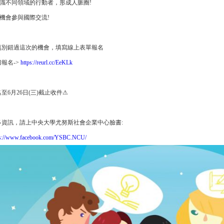
認識不同領域的行動者，形成人脈圈!
有機會參與國際交流!
萬別錯過這次的機會，填寫線上表單報名
報名->
https://reurl.cc/EeKLk
至6月26日(三)截止收件⚠
多資訊，請上中央大學尤努斯社會企業中心臉書:
ps://www.facebook.com/YSBC.NCU/