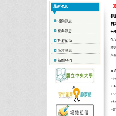
最新消息
標
活動訊息
日
產業訊息
分
你/
政府補助
跡於
徵才訊息
與全
新聞發佈
在這
⭐S
⭐De
⭐S
⭐S
⭐