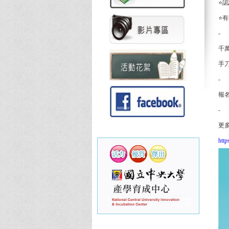
⭐
⭐
-
千
手刀
-
報名
-
更
htt