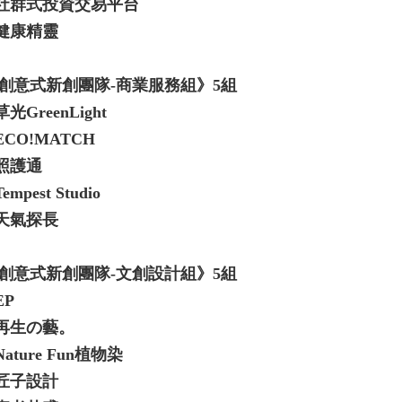
.社群式投資交易平台
.健康精靈
創意式新創團隊-商業服務組》5組
草光GreenLight
.ECO!MATCH
.照護通
Tempest Studio
.天氣探長
創意式新創團隊-文創設計組》5組
EP
.再生の藝。
Nature Fun植物染
.匠子設計