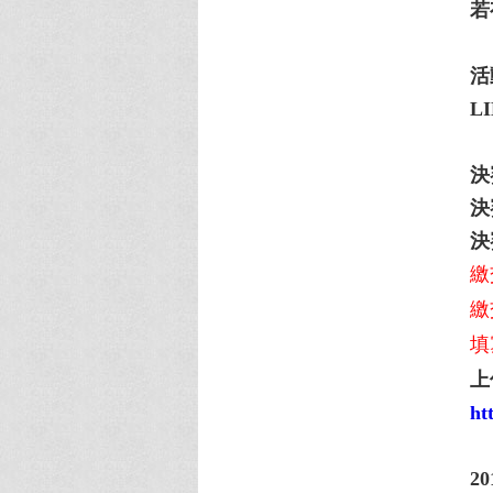
若
活
L
決
決
決
繳
繳
填
上
ht
20