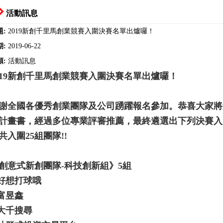
活動訊息
題:
2019新創千里馬創業競賽入圍決賽名單出爐囉！
期:
2019-06-22
類:
活動訊息
19
新創千里馬創業競賽入圍決賽名單出爐囉！
謝全國各優秀創業團隊及公司踴躍報名參加。恭喜大家將
計畫書，經過多位專業評審推薦，最終遴選出下列決賽入
共入圍25組團隊!!
創意式新創團隊-科技創新組》5組
.好想打球哦
.富昱鑫
.大千搜尋