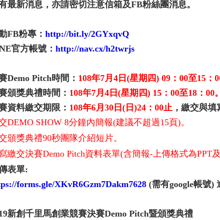
有最新消息，亦請密切注意信箱及FB粉絲團消息。
動FB粉專：
http://bit.ly/2GYxqvQ
INE官方帳號：
http://nav.cx/h2twrjs
賽Demo Pitch時間：
108年7月4日(星期四) 09：00至15：0
賽頒獎典禮時間：
108年7月4日(星期四) 15：00至18：00
賽資料繳交期限：
108
年6月30日(日)24：00止
，繳交與填
交DEMO SHOW 8分鐘內簡報(建議不超過15頁)。
交頒獎典禮90秒團隊介紹短片。
寫繳交決賽Demo Pitch資料表單(含簡報-上傳格式為PPT
傳表單:
tps://forms.gle/XKvR6Gzm7Dakm7628
(需有google帳號
19
新創千里馬創業競賽決賽Demo Pitch暨頒獎典禮