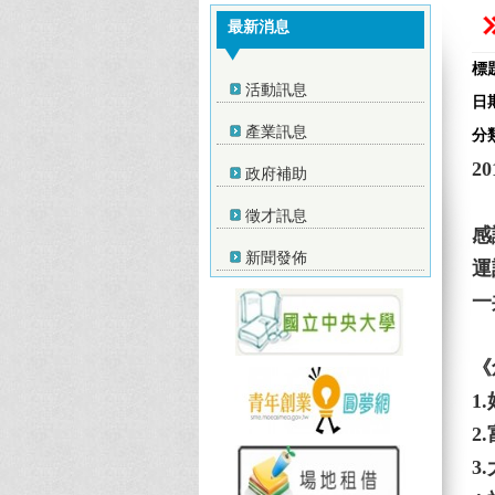
最新消息
標
活動訊息
日
產業訊息
分
20
政府補助
徵才訊息
感
新聞發佈
運
一
《
1
2
3