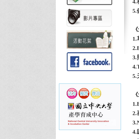
4
5
《
1.
2
3
4.
5
《
1.
2
3.
4