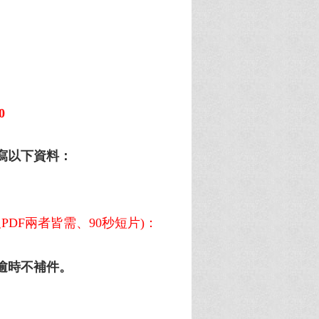
0
。
寫以下資料：
及PDF兩者皆需、90秒短片)：
) 逾時不補件。