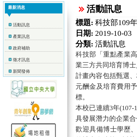
活動訊息
最新消息
標題:
科技部109年
活動訊息
日期:
2019-10-03
產業訊息
分類:
活動訊息
政府補助
科技部「重點產業
徵才訊息
業三方共同培育博士
新聞發佈
計畫內容包括甄選、
元酬金及培育費用
標。
本校已連續3年(10
具發展潛力的企業合
歡迎具備博士學歷