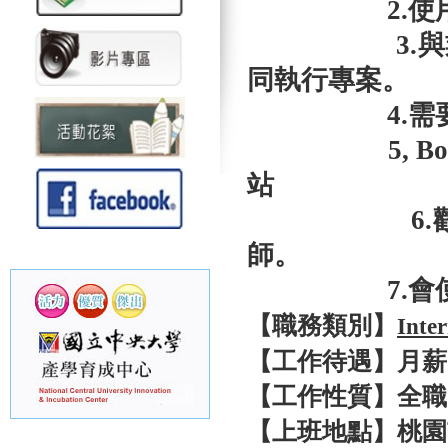
2.使用各
3.與業務、
同執行專案。
4.需要主要
5, Bootstr
站
6.歡迎有
師。
7.會使用 p
【職務類別】
Int
【工作待遇】月薪3
【工作性質】全職
【上班地點】桃園