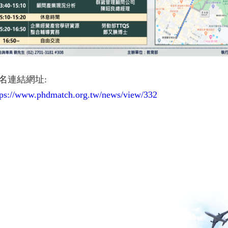
名連結網址:
tps://www.phdmatch.org.tw/
news/view/332