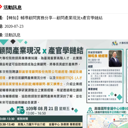
活動訊息
題:
【轉知】輔導顧問實務分享—顧問產業現況x產官學鏈結
期:
2020-07-23
類:
活動訊息