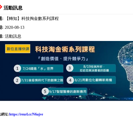
活動訊息
題:
【轉知】科技掏金數系列課程
期:
2020-08-13
類:
活動訊息
網址:
https://reurl.cc/N6ajve