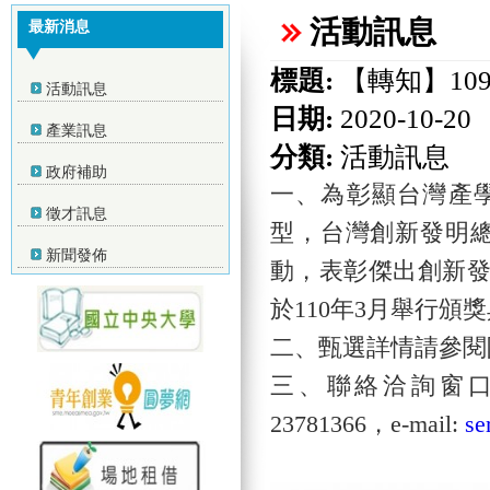
活動訊息
最新消息
標題:
【轉知】10
活動訊息
日期:
2020-10-20
產業訊息
分類:
活動訊息
政府補助
一、為彰顯台灣產
徵才訊息
型，
台灣創新發明總
新聞發佈
動，表彰傑出創新
於110年3月舉行
二、甄選詳情請參閱
三、聯絡洽詢窗口
23781366，e-mail:
se