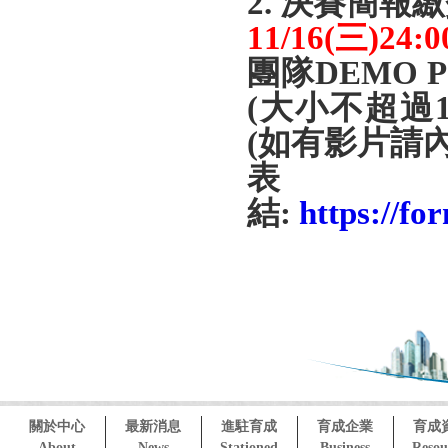
2.
決賽簡報繳
11/16(
三
)24:0
團隊
DEMO P
(
大小不超過
(
如有影片請
結
:
https://
關於中心
最新消息
進駐育成
育成企業
育成
About
News
Stationed
Business
Resou