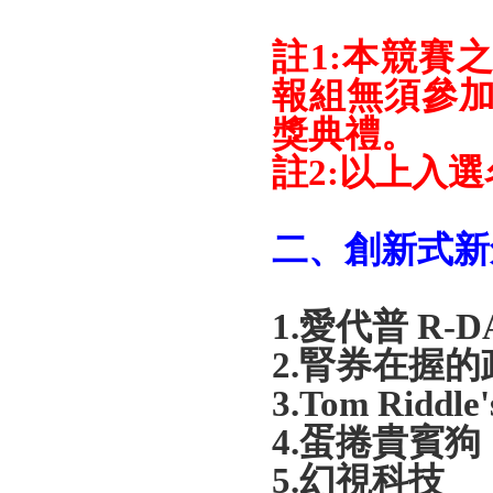
註
1:
本競賽
報組無須參加決
獎典禮。
註
2:
以上入選
二、創新式新
1.
愛代普
R-D
2.
腎券在握的
3.Tom Riddle'
4.
蛋捲貴賓狗
5.
幻視科技