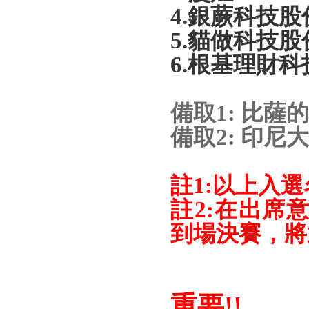
4.
銀蕨科技股
5.
貓做科技股
6.
根基理財科
備取
1:
比薩的
備取
2:
印尼大
註
1:
以上入選
註
2:在出席
到場決賽，將
重要
!!