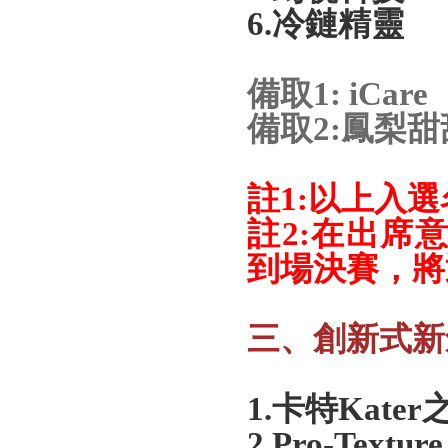
6.
冷鏈精靈
備取1:
iCare
備取2:鳳梨
註
1:
以上入選
註
2:
在出席
到場決賽，將
三、創新式新
1.
卡特
Kater
2.Pro-Texture