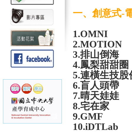
一、創意式
-
1.OMNI
2.MOTION
3.
排山倒海
4.
鳳梨甜甜圈
5.
連橫生技股
6.
盲人頭帶
7.
晴天娃娃
8.
宅在家
9.GMF
10.iDTLab