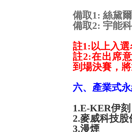
備取
1:
絲黛爾
備取
2:
宇能科
註
1:
以上入選
註
2:
在出席
到場決賽，將
六、產業式永
1.E-KER
伊刻
2.
麥威科技股
3.
漫煙