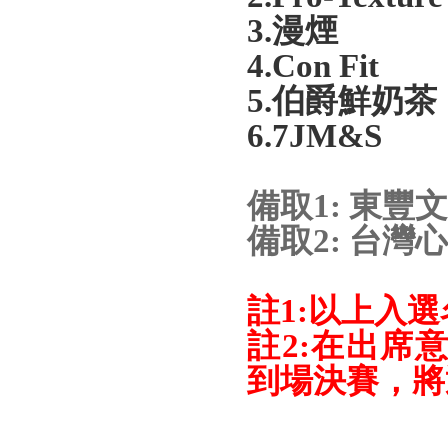
3.
漫煙
4.Con Fit
5.
伯爵鮮奶茶
6.7JM&S
備取1:
東豐文
備取2: 台灣
註
1:
以上入選
註
2:
在出席
到場決賽，將