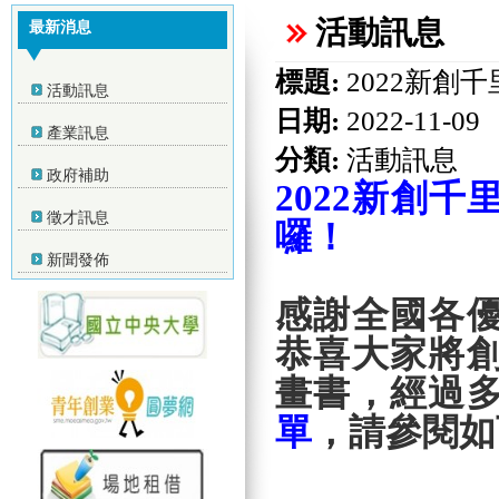
活動訊息
最新消息
標題:
2022新創
活動訊息
日期:
2022-11-09
產業訊息
分類:
活動訊息
政府補助
2022
新創千
徵才訊息
囉！
新聞發佈
感謝全國各
恭喜大家將
畫書，經過
單
，請參閱如