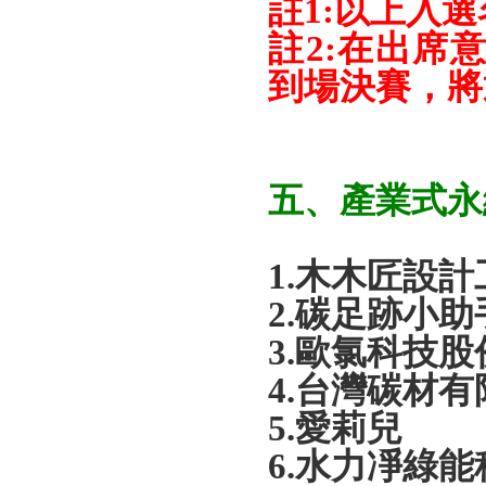
註
1:
以上入選
註
2:
在出席
到場決賽，將
五、產業式永
1.
木木匠設計
2.
碳足跡小助
3.
歐氯科技股
4.
台灣碳材有
5.
愛莉兒
6.
水力凈綠能