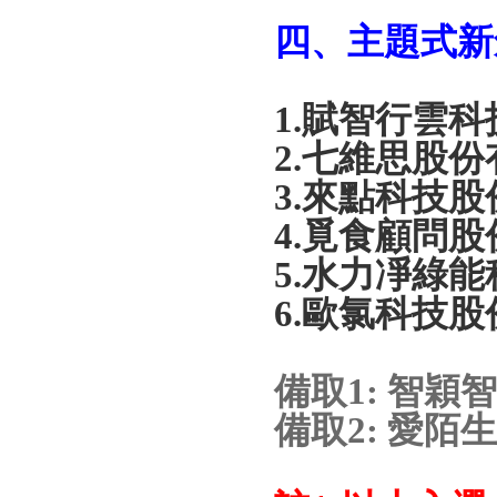
四、主題式新
1.
賦智行雲科
2.
七維思股份
3.
來點科技股
4.
覓食顧問股
5.
水力凈綠能
6.
歐氯科技股
備取
1:
智穎智
備取
2:
愛陌生