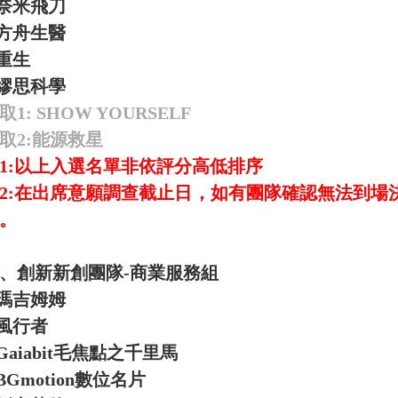
奈米飛刀
方舟生醫
重生
繆思科學
取1:
SHOW YOURSELF
取2:能源救星
1:以上入選名單非依評分高低排序
2:在出席意願調查截止日，如有團隊確認無法到場
。
、創新新創團隊-商業服務組
瑪吉姆姆
風行者
Gaiabit
毛焦點之千里馬
BGmotion
數位名片