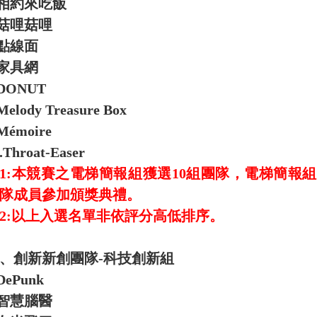
相約來吃飯
菇哩菇哩
點線面
家具網
.DONUT
Melody Treasure Box
.Mémoire
.Throat-Easer
1:本競賽之電梯簡報組獲選10組團隊，電梯簡報
隊成員參加頒獎典禮。
2:以上入選名單非依評分高低排序。
、創新新創團隊-科技創新組
DePunk
智慧腦醫