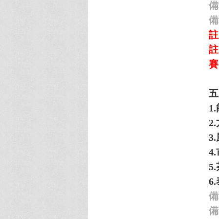
備
備
註
註
賽
五
1.
2.
3.
4.
5.
6.
備
備