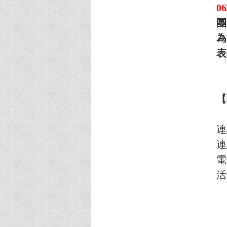
06
團
為
表
【
連
連
電
活動