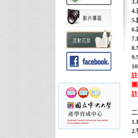
3.
4.
5.
6.
7
8.
9
10
註
團
註
二
1.
2.