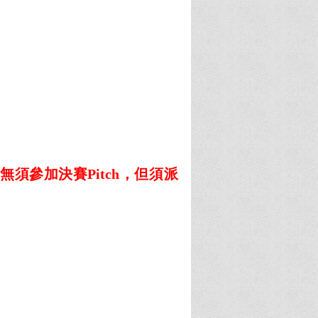
組無須參加決賽
Pitch
，但須派