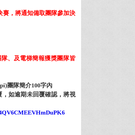
決賽，將通知備取團隊參加決
團隊、及電梯簡報獲獎團隊皆
i)
團隊
簡介100字內
覆，如逾期未回覆確認，將視
le/m4QV6CMEEVHmDuPK6