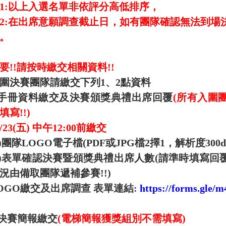
1:以上入選名單非依評分高低排序，
2:在出席意願調查截止日，如有團隊確認無法到場
。
要!!請按時繳交相關資料!!
圍決賽團隊請繳交下列1、2點資料
.手冊資料繳交及決賽頒獎典禮出席回覆
(所有入圍
填寫!!)
/23(
五)
中午12:00前繳交
)
團隊
LOGO
電子檔(PDF或JPG檔2擇1，解析度300dp
)
表單確認決賽暨頒獎典禮出席人數
(
請準時填寫回
況由備取團隊遞補參賽!!)
OGO
繳交及出席調查 表單連結:
https://forms.g
決賽簡報繳交
(
電梯簡報獲獎組別不需填寫)