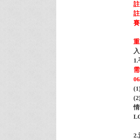
註
註
賽
重
入
1
需
06
(1
(2
情
L
2.