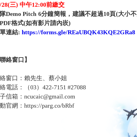
/28(
三) 中午12:00前繳交
隊
Demo Pitch 6
分鐘簡報
，建議不超過10頁(大小不
PDF格式(如有影片請內崁)
單連結:
https://forms.gle/REaUBQK43KQE2GRa8
聯絡窗口】
絡窗口：賴先生、蔡小姐
絡電話：（03）422-7151 #27088
子信箱：ncucaic@gmail.com
官網：https://parg.co/bRbf