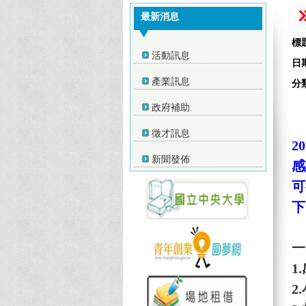
最新消息
標
活動訊息
日
產業訊息
分
政府補助
徵才訊息
2
新聞發佈
感
可
下
一
1.
2.