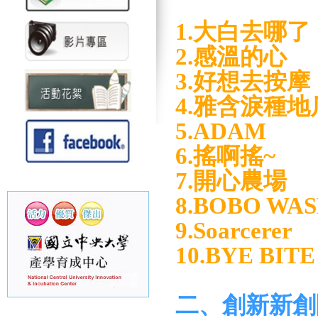
1.大白去哪了
2.感溫的心
3.好想去按摩
4.雅含淚種地
5.ADAM
6.搖啊搖~
7.開心農場
8.BOBO WA
9.Soarcerer
10.BYE BITE
二、創新新創