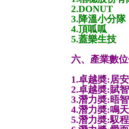
2.DONUT
3.降溫小分隊
4.頂呱呱
5.蓋樂生技
六、產業數位
1.卓越奬:
2.卓越奬:
3.潛力奬:晤
4.潛力奬:鳴
5.潛力奬: